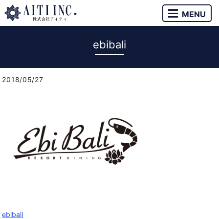
MENU
ebibali
2018/05/27
ebibali