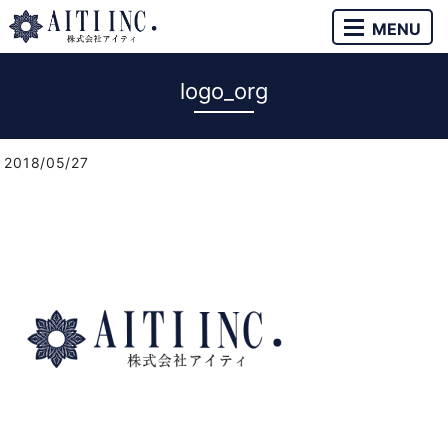
MENU
logo_org
2018/05/27