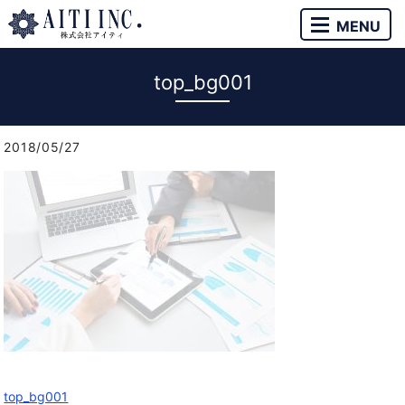
MENU
top_bg001
2018/05/27
top_bg001